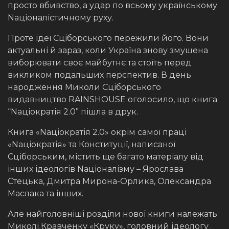
просто вбивство, а удар по всьому українському
Nаціоналістичному руху.
Проте ідеї Сціборського пережили його. Вони
актуальні й зараз, коли Україна знову змушена
виборювати своє майбутнє та стоїть перед
викликом подальших перспектив. В день
народження Миколи Сціборського
видавництво RAINSHOUSE оголосило, що книга
“Nаціократія 2.0” пішла в друк.
Книга «Nаціократія 2.0» окрім самої праці
«Nаціократія» та Конституції, написаної
Сціборським, містить ще багато матеріалу від
інших ідеологів Nаціоналізму – Ярослава
Стецька, Дмитра Мирона-Орлика, Олександра
Маслака та інших.
Але найголовніші розділи нової книги належать
Миколі Кравченку «Круку», головний ідеологу