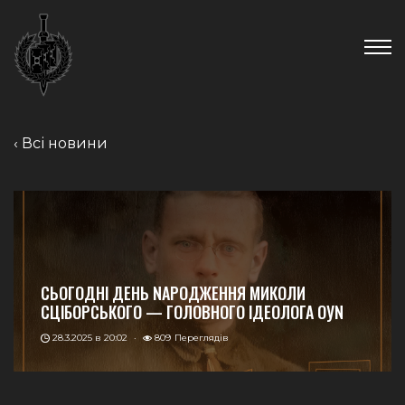
Skip
Новини
to
content
Пошук...
‹ Всі новини
СЬОГОДНІ ДЕНЬ NАРОДЖЕННЯ МИКОЛИ
СЦІБОРСЬКОГО — ГОЛОВНОГО ІДЕОЛОГА ОУN
28.3.2025 в 20:02
·
809
Переглядів