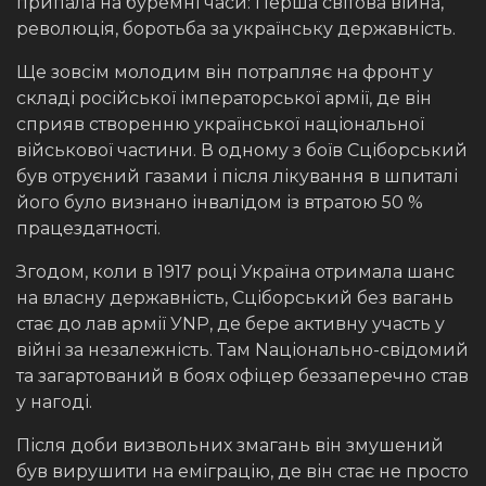
припала на буремні часи: Перша світова війна,
революція, боротьба за українську державність.
Ще зовсім молодим він потрапляє на фронт у
складі російської імператорської армії, де він
сприяв створенню української національної
військової частини. В одному з боїв Сціборський
був отруєний газами і після лікування в шпиталі
його було визнано інвалідом із втратою 50 %
працездатності.
Згодом, коли в 1917 році Україна отримала шанс
на власну державність, Сціборський без вагань
стає до лав армії УNР, де бере активну участь у
війні за незалежність. Там Nаціонально-свідомий
та загартований в боях офіцер беззаперечно став
у нагоді.
Після доби визвольних змагань він змушений
був вирушити на еміграцію, де він стає не просто