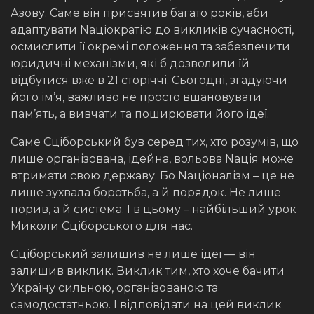
Азову. Саме він присвятив багато років, аби
адаптувати Nаціократію до викликів сучасності,
осмислити її окремі положення та забезпечити
юридичні механізми, які б дозволили їй
відбутися вже в 21 сторіччі. Сьогодні, згадуючи
його ім’я, важливо не просто вшановувати
пам’ять, а вивчати та поширювати його ідеї.
Саме Сціборський був серед тих, хто розумів, що
лише організована, ідейна, вольова Nація може
втримати свою державу. Бо Nаціоналізм – це не
лише зухвала боротьба, а й порядок. Не лише
порив, а й система. І в цьому – найбільший урок
Миколи Сціборського для нас.
Сціборський залишив не лише ідеї — він
залишив виклик. Виклик тим, хто хоче бачити
Україну сильною, організованою та
самодостатньою. І відповідати на цей виклик