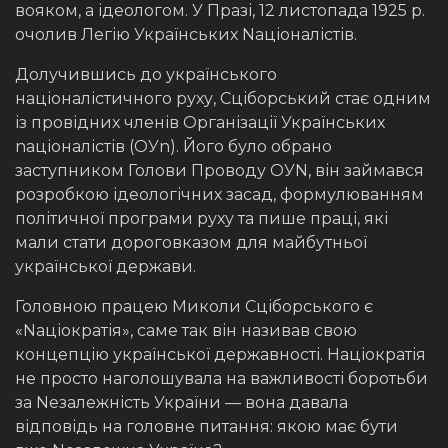
вояком, а ідеологом. У Празі, 12 листопада 1925 р.
очолив Легію Українських Nаціоналістів.
Долучившись до українського
націоналістичного руху, Сціборський стає одним
із провідних членів Організації Українських
nаціоналістів (ОУn). Його було обрано
заступником Голови Проводу ОУN, він займався
розробкою ідеологічних засад, формулюванням
політичної програми руху та пише праці, які
мали стати дороговказом для майбутньої
української держави.
Головною працею Миколи Сціборського є
«Nаціократія», саме так він називав свою
концепцію української державності. Націократія
не просто наголошувала на важливості боротьби
за Nезалежність України — вона давала
відповідь на головне питання: якою має бути