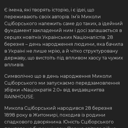
Є імена, які творять історію, і є ідеї, що
переживають своїх авторів. Ім’я Миколи
Сціборського належить саме до таких, а ідейний
фундамент закладений ним і досі залашається в
серцях новітніх Українських Nаціоналістів. 28
березня – день народження людини, яка бачила
в Україні не лише мрію, а й чітко структуровану
державу, що вистоїть під впливом хаосу та чужих
впливів.
Символічно що в день народження Миколи
Сціборського ми запускаємо передзамовлення
збірки «Nаціократія 2.0» від видавцнитва
RAINHOUSE.
Микола Сціборський народився 28 березня
1898 року в Житомирі, походив із родини
спадкового дворянина. Юність Сціборського