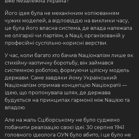
вже Nезалежна Україна?
Його ідея була не механічним копіюванням
чужих моделей, а відповіддю на виклики часу,
це була його власна система, де влада належала
не олігархії чи партіям, а Nації, організованій у
професійні суспільно-корисні верстви.
У час, коли багато хто бачив Nаціоналізм лише як
стихійну-хаотичну боротьбу, він займався
системною роботою, формуючи цілісну модель
держави. Саме завдяки йому Український
Nаціоналізм отримав концепцію Nаціократії —
ідею, що пропонувала шлях, де держава
будується на принципах гармонії між Nацією та
владою.
Але на жаль Сціборському не було суджено
побачити реалізацію своєї ідеї. 30 серпня 1941
головного ідеолога ОУN було вбито, і це було не