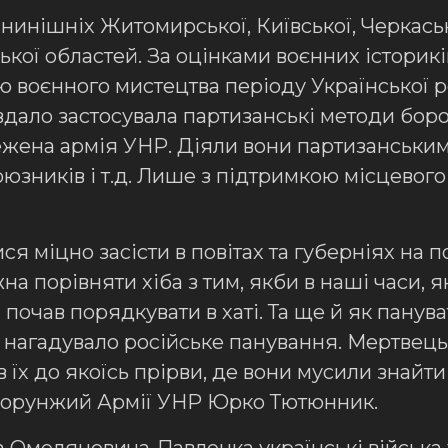
инішніх Житомирської, Київської, Черкасько
цької областей. За оцінками воєнних істори
воєнного мистецтва періоду Української рев
вдало застосувала партизанські методи бор
ежена армія УНР. Діяли вони партизанськи
союзників і т.д. Лише з підтримкою місцевог
я міцно засісти в повітах та губерніях на п
на порівняти хіба з тим, якби в наші часи, я
і почав порядкувати в хаті. Та ще й як пану
о нагадувало російське панування. Мертвець
 їх до якоїсь прірви, де вони мусили знайти 
л-хорунжий Армії УНР Юрко Тютюнник.