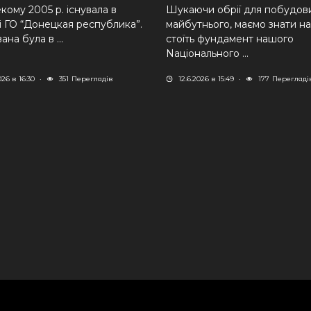
кому 2005 р. існувала в
Шукаючи обрії для побудов
і ГО “Донецкая республика”.
майбутнього, маємо знати н
ана була в ...
стоїть фундамент нашого
Nаціонального ...
026 в 16:30
·
351
Переглядів
12.6.2026 в 15:49
·
177
Перегляді