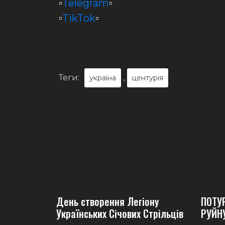
▫️
Telegram
▫️
▫️
TikTok
▫️
Теги:
,
україна
центурія
День створення Легіону
ПОТУ
Українських Січових Стрільців
РУЙН