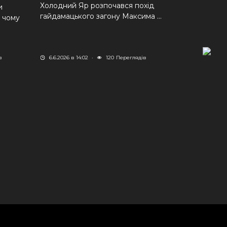
Холодний Яр розпочався похід
и
гайдамацького загону Максима ...
а чому
в
6.6.2026 в 14:02
·
120
Переглядів
Дві поста
Коновале
Дві постаті
Андрій Мел
Польща, яка
1.6.2026 в 16