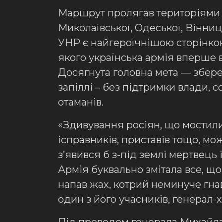
Маршрут пролягав територіями н
Миколаївської, Одеської, Вінни
УНР є найгероїчнішою сторінкою 
якого українська армія вперше 
Досягнута головна мета — збер
запіллі – без підтримки влади, 
отаманів.
«Здивування росіян, що мостилис
ісправників, приставів тощо, мож
з’явився б з-під землі мертвець 
Армія буквально змітала все, щ
напав жах, котрий неминуче гнав
один з його учасників, генера