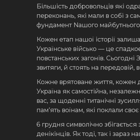
Більшість добровольців які одр
переконань, які мали в собі з с
фундамент Nашого майбутнього
Кожен етап нашої історії залиша
Українське військо — це спадкоє
повстанських загонів. Сьогодні 
звитяги, й стоять на передовій,
Кожне врятоване життя, кожен д
Україна як самостійна, незалеж
вас, за щоденні титанічні зусил
пам’ять воїнам, які поклали своє
6 грудня символічно збігається
денікінців. Як тоді, так і зараз