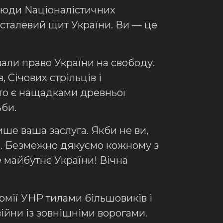
 люди Nаціоналістичних
— сталевий щит України. Ви — це
вали право України на свободу.
 Січових стрільців і
 хто є нащадками древньої
ьби.
ше ваша заслуга. Якби не ви,
лі. Безмежно дякуємо кожному з
е майбутнє України! Вічна
рмії УНР тилами більшовиків і
війни із зовнішніми ворогами.