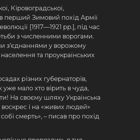
ї, Кіровоградської,
ків перший Зимовий похід Армії
олюції [1917—1921 рр.], під час
отьби з численними ворогами.
ми зʼєднаннями у ворожому
о населення та проукраїнських
осадах різних губернаторів,
к уже мало хто вірить в чуда,
вати! На своєму шляху Українська
 воскрес і на «живих людей»
собі смерть», – писав про похід