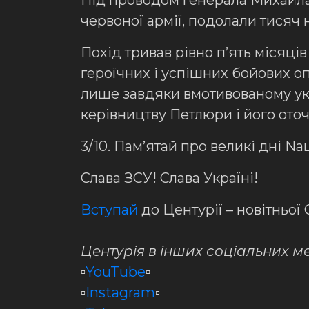
Під проводом генерала Михайла
червоної армії, подолали тисяч 
Похід тривав рівно п’ять місяців
героїчних і успішних бойових оп
лише завдяки вмотивованому укр
керівництву Петлюри і його ото
3/10. Пам’ятай про великі дні N
Слава ЗСУ! Слава Україні!
Вступай
до Центурії – новітньої 
Центурія в інших соціальних м
▫️
YouTube
▫️
▫️
Instagram
▫️