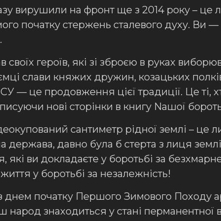
азу вирушили на фронт ще з 2014 року – це
амого початку стержень сталевого духу. Ви 
.
в своїх героїв, які зі зброєю в руках виборю
мці слави княжих дружин, козацьких полків,
ЗСУ — це продовження цієї традиції. Це ті,
 вписуючи нові сторінки в книгу Nашої борот
еокупований сантиметр рідної землі – це ли
на держава, давно була б стерта з лиця зем
ля, які ви докладаєте у боротьбі за безхмарн
 життя у боротьбі за незалежність!
 з днем початку Першого Зимового Походу а
 наш народ знаходиться у стані перманентної 