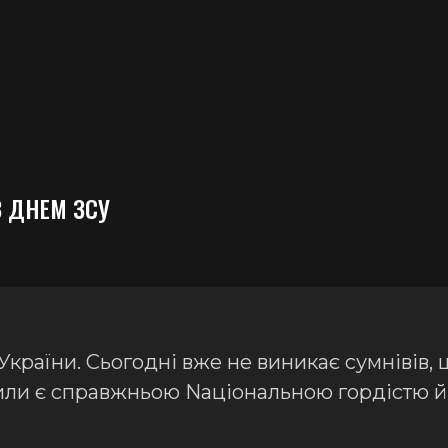
З ДНЕМ ЗСУ
країни. Сьогодні вже не виникає сумнівів,
Сили є справжньою Nаціональною гордістю й 