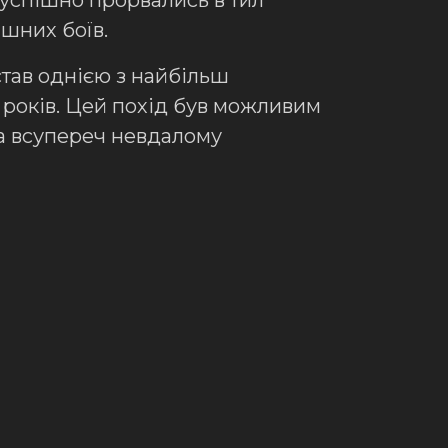
успішно прорвались в тил
ішних боїв.
 став однією з найбільш
1 років. Цей похід був можливим
 а всупереч невдалому