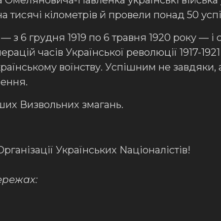
 Омеляновича-Павленка українські війська 
на тисячі кілометрів й провели понад 50 усп
 — з 6 грудня 1919 по 6 травня 1920 року — і
ерацій часів Української революції 1917-192
аїнському воїнству. Успішним не завдяки,
чення.
аших Визвольних змагань.
Організації Українських Nаціоналістів!
ережах: