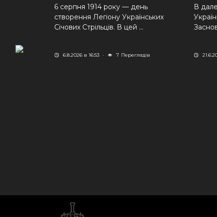
6 серпня 1914 року — день
В дале
створення Легіону Українських
Україн
Січових Стрільців. В цей ...
Заснов
6.8.2026 в 16:53
·
7
Переглядів
21.6.2
я правого
резентація
ї не завжди
еглядів