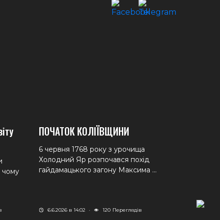
віту
ПОЧАТОК КОЛІЇВЩИНИ
6 червня 1768 року з урочища
Холодний Яр розпочався похід
и
гайдамацького загону Максима ...
а чому
в
6.6.2026 в 14:02
·
120
Переглядів
Дві поста