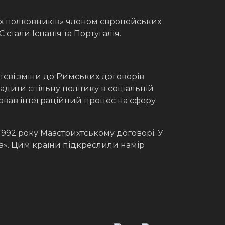
их полковників» членом європейських
 стали Іспанія та Португалія.
ттєві зміни до Римських договорів
дити спільну політику в соціальній
рював інтеграційний процес на сферу
992 року Маастрихтському договорі. У
а». Цим країни підкреслили намір