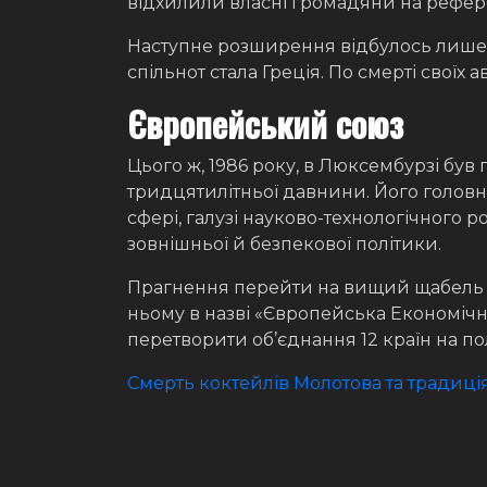
відхилили власні громадяни на рефер
Наступне розширення відбулось лише 
спільнот стала Греція. По смерті своїх 
Європейський союз
Цього ж, 1986 року, в Люксембурзі бу
тридцятилітньої давнини. Його головн
сфері, галузі науково-технологічного
зовнішньої й безпекової політики.
Прагнення перейти на вищий щабель ін
ньому в назві «Європейська Економічн
перетворити об’єднання 12 країн на по
Смерть коктейлів Молотова та традиція