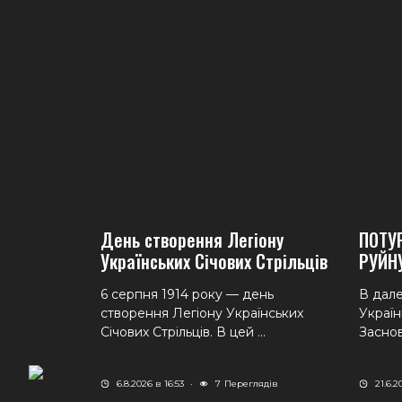
День створення Легіону
ПОТУ
Українських Січових Стрільців
РУЙН
6 серпня 1914 року — день
В дале
створення Легіону Українських
Україн
Січових Стрільців. В цей ...
Заснов
6.8.2026 в 16:53
·
7
Переглядів
21.6.2
я правого