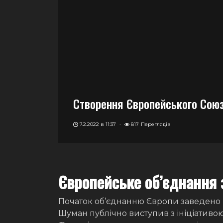
Створення Європейського Сою
7.2.2022 в 11:37
·
817
Переглядів
Європейське об’єднання з
Початок об’єднанню Європи заведено р
Шуман публічно виступив з ініціативо