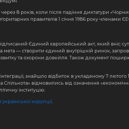
ендумі.
через 8 років, коли після падіння диктатури «Чорн
авторитарних правителів 1 січня 1986 року членами ЄЕС
в підписаний Єдиний європейський акт, який вніс су
а мета — створити єдиний внутрішній ринок, запрова
 розвитку та охорони довкілля. Також документ поши
теграції, знайшло відбиток в укладеному 7 лютого 1
а Спільнота» відмовились від означення «економічн
літичну інституцію.
 української корупції
.