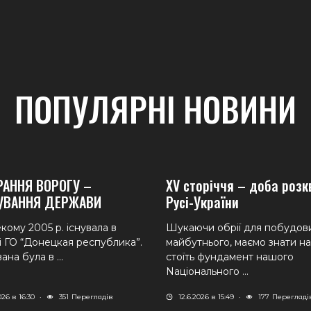
ПОПУЛЯРНІ НОВИНИ
РАННЯ ВОРОГУ –
XV сторіччя – доба розк
УВАННЯ ДЕРЖАВИ
Русі-України
кому 2005 р. існувала в
Шукаючи обрії для побудов
і ГО “Донецкая республика”.
майбутнього, маємо знати н
ана була в ...
стоїть фундамент нашого
Nаціонального ...
026 в 16:30
·
351
Переглядів
12.6.2026 в 15:49
·
177
Перегляді