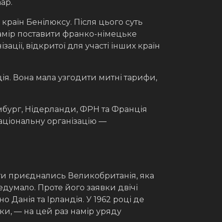
ар.
країн Бенілюксу. Після цього суть
намір поставити франко-німецьке
ації, відкритої для участі інших країн
я. Вона мала узгодити митні тарифи,
сембург, Нідерланди, ФРН та Франція
аціональну організацію —
оти приєднались Великобританія, яка
едумало. Проте його заявки двічі
 Данія та Ірландія. У 1962 році де
вки, — на цей раз намір уряду