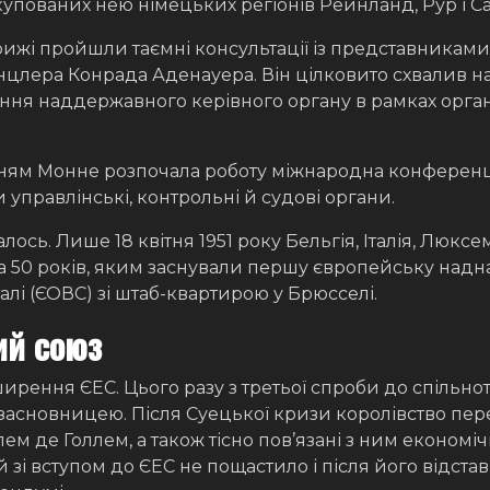
пованих нею німецьких регіонів Рейнланд, Рур і Са
ижі пройшли таємні консультації із представниками 
анцлера Конрада Аденауера. Він цілковито схвалив 
іння наддержавного керівного органу в рамках організ
нням Монне розпочала роботу міжнародна конференці
 управлінські, контрольні й судові органи.
алось. Лише 18 квітня 1951 року Бельгія, Італія, Люк
а 50 років, яким заснували першу європейську надн
алі (ЄОВС) зі штаб-квартирою у Брюсселі.
ий союз
ширення ЄЕС. Цього разу з третьої спроби до спільн
-засновницею. Після Суецької кризи королівство пер
де Голлем, а також тісно пов’язані з ним економічно
ій зі вступом до ЄЕС не пощастило і після його відста