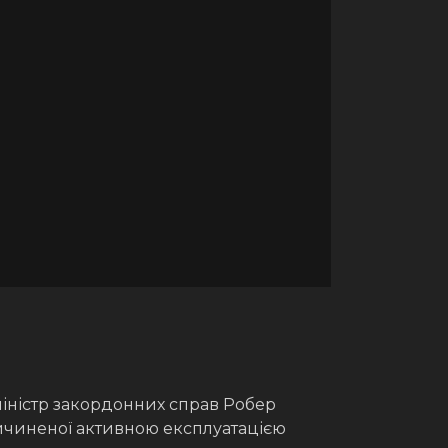
міністр закордонних справ Робер
ричиненої активною експлуатацією