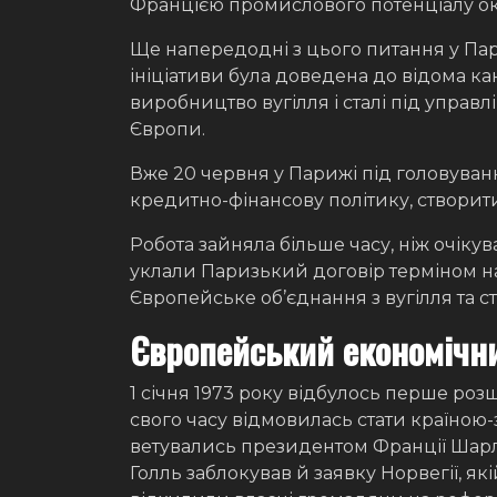
Францією промислового потенціалу оку
Ще напередодні з цього питання у Пар
ініціативи була доведена до відома к
виробництво вугілля і сталі під управл
Європи.
Вже 20 червня у Парижі під головува
кредитно-фінансову політику, створити
Робота зайняла більше часу, ніж очікув
уклали Паризький договір терміном н
Європейське об’єднання з вугілля та ст
Європейський економічн
1 січня 1973 року відбулось перше роз
свого часу відмовилась стати країною
ветувались президентом Франції Шарлем 
Голль заблокував й заявку Норвегії, як