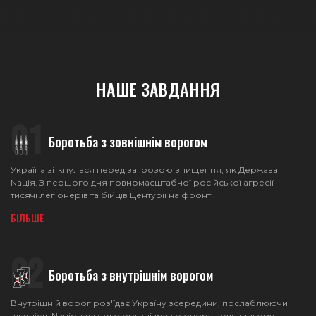
НАШЕ ЗАВДАННЯ
01
Боротьба з зовнішнім ворогом
Україна зіткнулася перед загрозою знищення, як Держава і
Nація. З першого дня повномасштабної російської агресії -
тисячі легіонерів та бійців Центурії на фронті.
БІЛЬШЕ
02
Боротьба з внутрiшнiм ворогом
Внутрішній ворог роз'їдає Україну зсередини, послаблюючи
здатність Nаціонального організму до опору зовнішньому