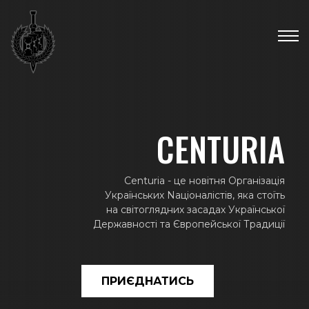
Skip
Новини
to
content
Пошук...
CENTURIA
Centuria - це новітня Організація
Українських Nаціоналістів, яка стоїть
на світоглядних засадах Української
Державності та Європейської Традиції
ПРИЄДНАТИСЬ