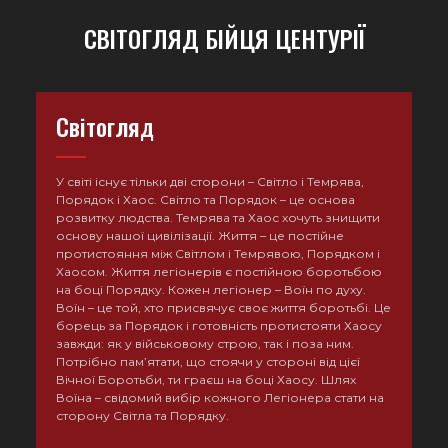
СВІТОГЛЯД БІЙЦЯ ЦЕНТУРІЇ
Світогляд
У світі існує тільки дві сторони – Світло і Темрява,
Порядок і Хаос. Світло та Порядок – це основа
розвитку людства. Темрява та Хаос хочуть знищити
основу нашої цивілізації. Життя – це постійне
протистояння між Світлом і Темрявою, Порядком і
Хаосом. Життя легіонерів є постійною боротьбою
на боці Порядку. Кожен легіонер – Воїн по духу.
Воїн – це той, хто присвячує своє життя боротьбі. Це
борець за Порядок і готовність протистояти Хаосу
завжди: як у військовому строю, так і поза ним.
Потрібно пам’ятати, що стоячи у стороні від цієї
Вічної Боротьби, ти граєш на боці Хаосу. Шлях
Воїна – свідомий вибір кожного Легіонера стати на
сторону Світла та Порядку.