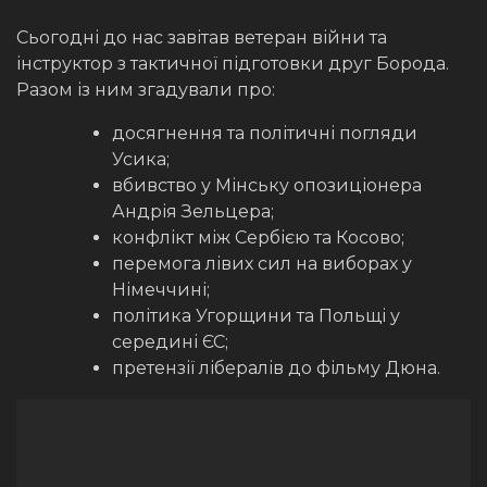
Сьогодні до нас завітав ветеран війни та
інструктор з тактичної підготовки друг Борода.
Разом із ним згадували про:
досягнення та політичні погляди
Усика;
вбивство у Мінську опозиціонера
Андрія Зельцера;
конфлікт між Сербією та Косово;
перемога лівих сил на виборах у
Німеччині;
політика Угорщини та Польщі у
середині ЄС;
претензії лібералів до фільму Дюна.