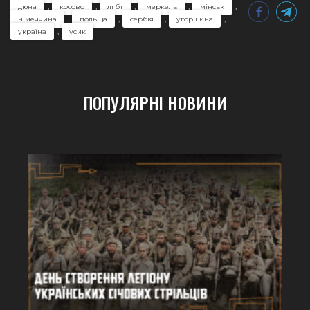
,
,
,
,
,
дюна
косово
лгбт
меркель
мінськ
,
,
,
,
німеччина
польща
сербія
угорщина
,
україна
усик
ПОПУЛЯРНІ НОВИНИ