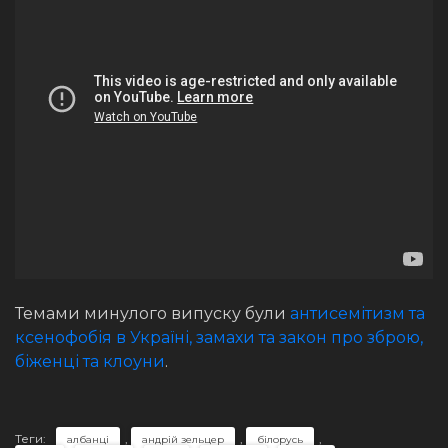
Темами минулого випуску були
антисемітизм та
ксенофобія в Україні, замахи та закон про зброю,
біженці та клоуни
.
Теги:
,
,
,
албанці
андрій зельцер
білорусь