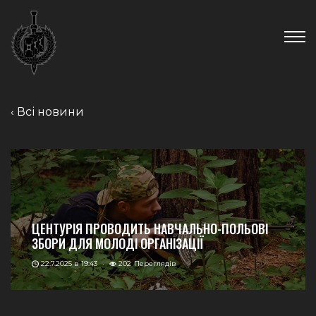
Skip
Новини
to
content
Пошук...
‹ Всі новини
ЦЕНТУРІЯ ПРОВОДИТЬ НАВЧАЛЬНО-ПОЛЬОВІ
ЗБОРИ ДЛЯ МОЛОДІ ОРГАНІЗАЦІЇ
22.7.2025 в 19:43
·
202
Переглядів