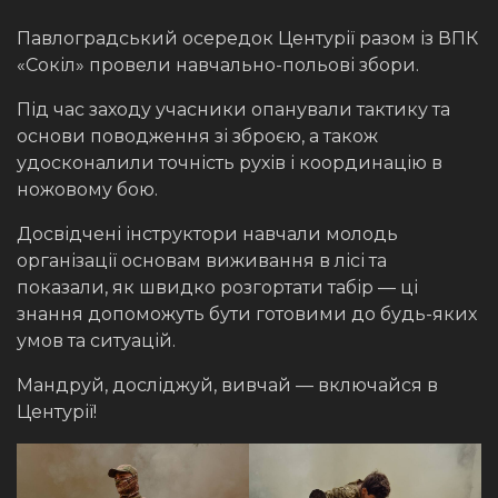
Павлоградський осередок Центурії разом із ВПК
«Сокіл» провели навчально-польові збори.
Під час заходу учасники опанували тактику та
основи поводження зі зброєю, а також
удосконалили точність рухів і координацію в
ножовому бою.
Досвідчені інструктори навчали молодь
організації основам виживання в лісі та
показали, як швидко розгортати табір — ці
знання допоможуть бути готовими до будь-яких
умов та ситуацій.
Мандруй, досліджуй, вивчай — включайся в
Центурії!