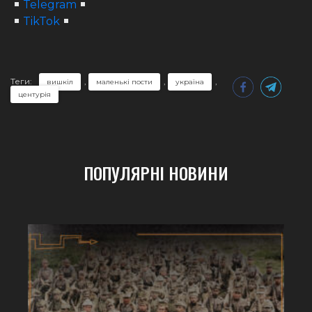
Telegram
TikTok
Теги:
,
,
,
вишкіл
маленькі пости
україна
центурія
ПОПУЛЯРНІ НОВИНИ