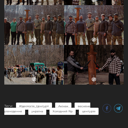
Теги:
,
,
#Ідеологія_Центурії
Акінак
весняне
,
,
,
рівнодення
україна
Холодний Яр
центурія