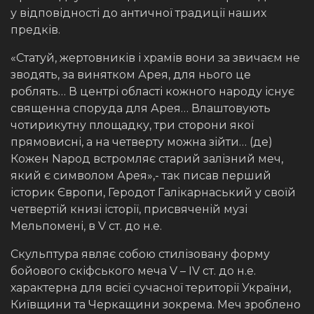
у відповідності до античної традиції наших
предків.
«Статуй, жертовників і храмів вони за звичаєм не
зводять, за винятком Арея, для нього це
роблять… В центрі області кожного народу існує
священна споруда для Арея… Влаштовують
чотирикутну площадку, три сторони якої
прямовисні, а на четверту можна зійти… (де)
Кожен Nарод встромляє старий залізний меч,
який є символом Арея»,- так писав перший
історик Європи, Геродот Галікарнаський у своїй
четвертій книзі історії, присвяченій музі
Мельпомені, в V ст. до н.е.
Скульптура являє собою стилізовану форму
бойового скіфського меча V – ІV ст. до н.е.
характерна для всієї сучасної території України,
Київщини та Черкащини зокрема. Меч зроблено