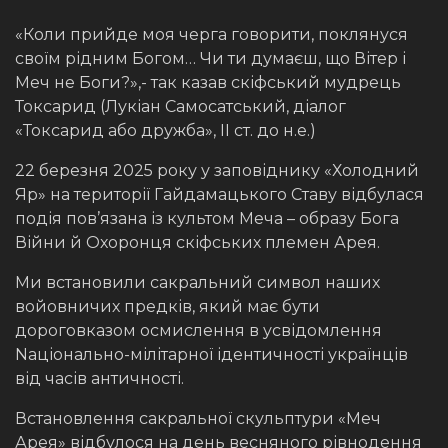
«Коли прийде моя черга говорити, поклянуся
своїм рідним Богом… Чи ти думаєш, що Вітер і
Меч не Боги?»,- так казав скіфський мудрець
Токсарид (Лукіан Самосатський, діалог
«Токсарид або дружба», ІІ ст. до н.е.)
22 березня 2025 року у заповіднику «Холодний
Яр» на території Гайдамацького Ставу відбулася
подія пов’язана із культом Меча – образу Бога
Війни й Охоронця скіфських племен Арея.
Ми встановили сакральний символ наших
войовничих предків, який має бути
дороговказом осмислення в усвідомлення
Nаціонально-мілітарної ідентичності українців
від часів античності.
Встановлення сакральної скульптури «Меч
Арея» відбулося на день весняного рівнодення