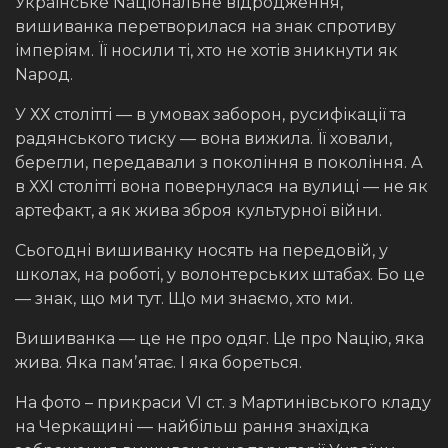
Українське Nаціональне відродження,
вишиванка перетворилася на знак спротиву
імперіям. Її носили ті, хто не хотів зникнути як
Nарод.
У ХХ столітті — в умовах заборон, русифікації та
радянського тиску — вона вижила. Її ховали,
берегли, передавали з покоління в покоління. А
в ХХІ столітті вона повернулася на вулиці — не як
артефакт, а як жива зброя культурної війни.
Сьогодні вишиванку носять на передовій, у
школах, на роботі, у волонтерських штабах. Бо це
— знак, що ми тут. Що ми знаємо, хто ми.
Вишиванка — це не про одяг. Це про Nацію, яка
жива. Яка памʼятає. І яка бореться.
На фото – прикраси VI ст. з Мартинівського кладу
на Черкащині — найбільш рання знахідка