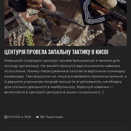
ЦЕНТУРІЯ ПРОВЕЛА ЗАПАЛЬНУ ТАКТИКУ В КИЄВІ
Київський осередок Центурії провів тренування з тактики для
молоді організації. На занятті присутні вдосконалили навички
холостіння, техніку пересування в окопах та відточили командну
взаємодію. Такі вишколи не лише розвивають практичні вміння, а
й дарують учасникам яскраві емоції та згуртованість, необхідну
для спільної діяльності в майбутньому. Відточуй навички —
включайся в Центурії! Центурія в інших соціальних […]
5.10.2025 в 18:30
·
196
Переглядів