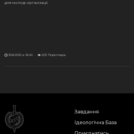
для молоді організації.
30.8.2025 в 16:44
·
203
Переглядів
Завдання
Ідеологічна База
Приєднатись