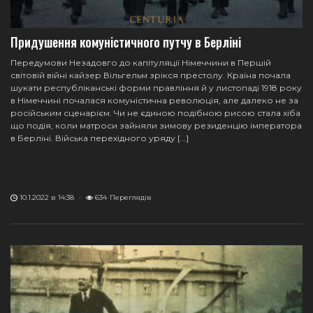
Придушення комуністичного путчу в Берліні
Передумови Незадовго до капітуляції Німеччини в Першій
світовій війні кайзер Вільгельм зрікся престолу. Країна почала
шукати республіканські форми правління й у листопаді 1918 року
в Німеччині почалася комуністична революція, але далеко не за
російським сценарієм. Чи не єдиною подібною рисою стала хіба
що подія, коли матроси зайняли зимову резиденцію імператора
в Берліні. Війська перехідного уряду […]
10.1.2022 в 14:38
·
634
Переглядів