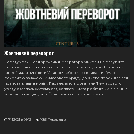
Жовтневий переворот
Передумови Після зречення імператора Миколи II в результаті
Лютневої революції питання про подальший устрій Російської
імперії мали вирішити Установчі збори. Їх скликання було
основною задачею Тимчасового уряду, до якого перейшла вся
повнота влади в країні. Паралельно з органами Тимчасового
уряду склалась система рад солдатських та робітничих, а пізніше
й селянських депутатів. Їх діяльність ніяким чином не […]
7.11.2021 в 09:12
·
1086
Переглядів